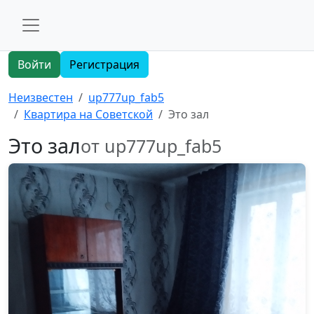
Войти
Регистрация
Неизвестен
up777up_fab5
Квартира на Советской
Это зал
Это зал
от up777up_fab5