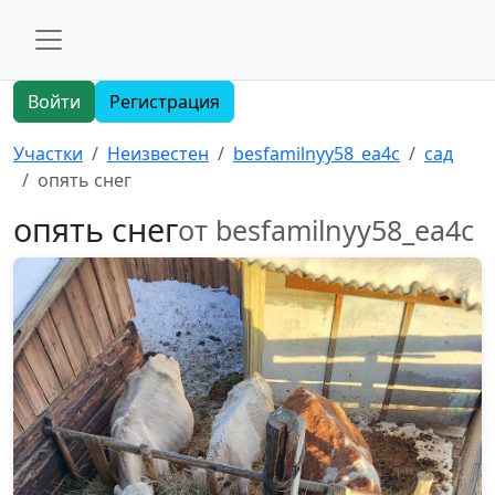
Войти
Регистрация
Участки
Неизвестен
besfamilnyy58_ea4c
сад
опять снег
опять снег
от besfamilnyy58_ea4c